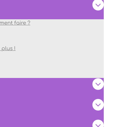
ent faire ?
plus !