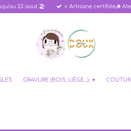
qu'au 23 aout 🏖️​
⭐​ Artisane certifiée🪵 ​Ate
GLES
GRAVURE (BOIS, LIÈGE...)
COUTU