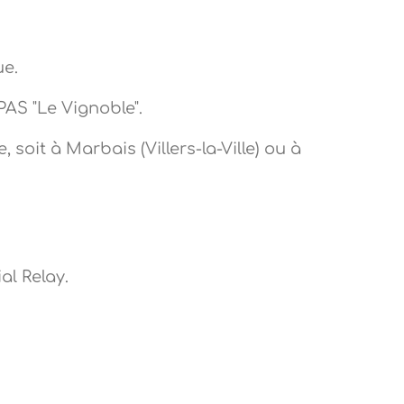
ue.
PAS "Le Vignoble".
oit à Marbais (Villers-la-Ville) ou à
al Relay.