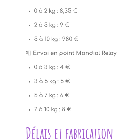
0 à 2 kg : 8,35 €
2 à 5 kg : 9 €
5 à 10 kg : 9,80 €
📮
Envoi en point Mondial Relay
0 à 3 kg : 4 €
3 à 5 kg : 5 €
5 à 7 kg : 6 €
7 à 10 kg : 8 €
Délais et fabrication