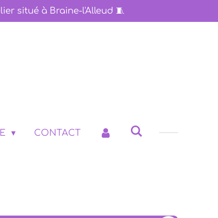
lier situé à Braine-l'Alleud 🧵​
RE
CONTACT