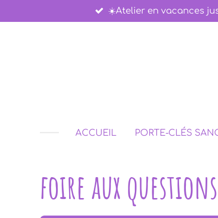
Passer
☀️​Atelier en vacances jus
au
contenu
principal
ACCUEIL
PORTE-CLÉS SAN
foire aux questions