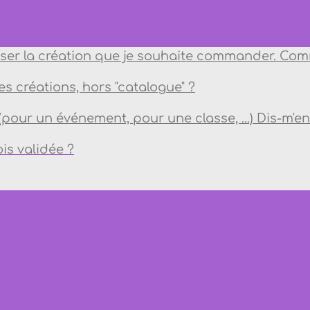
ser la création que je souhaite commander. Comm
res créations, hors "catalogue" ?
ur un événement, pour une classe, ...) Dis-m'en 
is validée ?