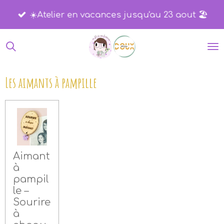
Passer
☀️​Atelier en vacances jusqu'au 23 aout 🏖️​
au
contenu
principal
Les aimants à pampille
Aimant
à
pampil
le –
Sourire
à