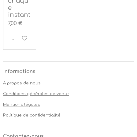
chaqu
e
instant
7,00 €
Désactivé
Informations
A propos de nous
Conditions générales de vente
Mentions légales
Politique de confidentialité
Contactez-nous