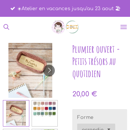
Passer
☀️​Atelier en vacances jusqu'au 23 aout 🏖️​
au
contenu
principal
Plumier ouvert -
Petits trésors au
quotidien
20,00 €
Forme