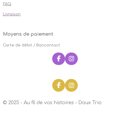
FAQ
Livraison
Moyens de paiement
Carte de débit / Bancontact
F
I
a
n
c
s
e
t
b
a
F
I
o
g
a
n
o
r
c
s
k
a
© 2025 - Au fil de vos histoires - Doux Trio
e
t
m
b
a
o
g
o
r
k
a