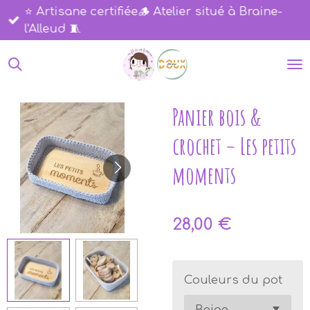
⭐​ Artisane certifiée🪵 ​Atelier situé à Braine-
Passer
l'Alleud 🧵​
au
contenu
principal
Panier bois &
crochet – Les petits
moments
28,00 €
Couleurs du pot