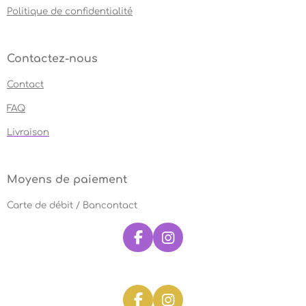
Politique de confidentialité
Contactez-nous
Contact
FAQ
Livraison
Moyens de paiement
Carte de débit / Bancontact
F
I
a
n
c
s
e
t
b
a
F
I