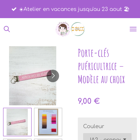
Passer
☀️​Atelier en vacances jusqu'au 23 aout 🏖️​
au
contenu
principal
Porte-clés
puéricultrice –
Modèle au choix
9,00 €
Couleur