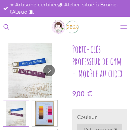
⭐​ Artisane certifiée🪵 ​Atelier situé à Braine-
Passer
l'Alleud 🧵​
au
contenu
principal
Porte-clés
professeur de gym
– Modèle au choix
9,00 €
Couleur