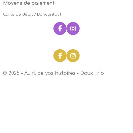
Moyens de paiement
Carte de débit / Bancontact
F
I
a
n
c
s
e
t
b
a
F
I
o
g
a
n
o
r
c
s
k
a
© 2025 - Au fil de vos histoires - Doux Trio
e
t
m
b
a
o
g
o
r
k
a
m