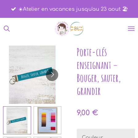
Passer
☀️​Atelier en vacances jusqu'au 23 aout 🏖️​
au
contenu
principal
Porte-clés
enseignant –
Bouger, sauter,
grandir
9,00 €
Couleur